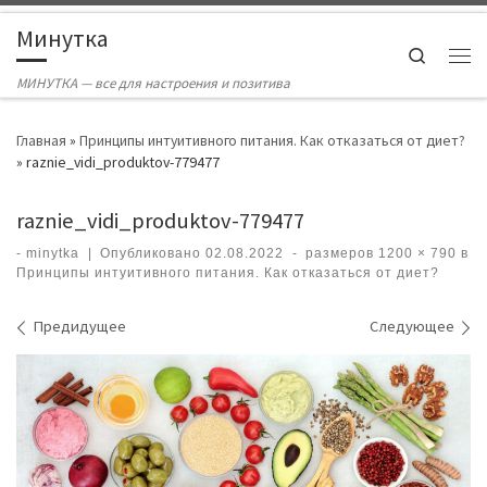
Skip to content
Минутка
Search
Ме
МИНУТКА — все для настроения и позитива
Главная
»
Принципы интуитивного питания. Как отказаться от диет?
»
raznie_vidi_produktov-779477
raznie_vidi_produktov-779477
-
minytka
|
Опубликовано
02.08.2022
-
размеров
1200 × 790
в
Принципы интуитивного питания. Как отказаться от диет?
Навигация по изображениям
Предидущее
Следующее