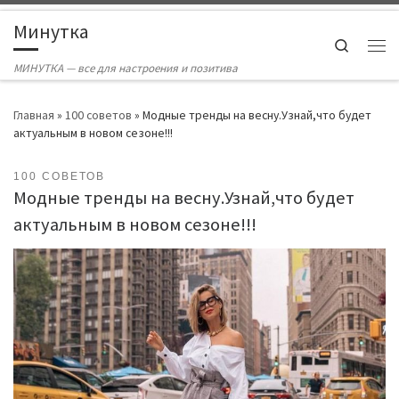
Skip to content
Минутка
Search
Ме
МИНУТКА — все для настроения и позитива
Главная
»
100 советов
»
Модные тренды на весну.Узнай,что будет
актуальным в новом сезоне!!!
100 СОВЕТОВ
Модные тренды на весну.Узнай,что будет
актуальным в новом сезоне!!!