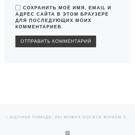
СОХРАНИТЬ МОЁ ИМЯ, EMAIL И
АДРЕС САЙТА В ЭТОМ БРАУЗЕРЕ
ДЛЯ ПОСЛЕДУЮЩИХ МОИХ
КОММЕНТАРИЕВ.
Навигация по записям
Предыдущая запись
ВІДТІНКИ ПОМАДИ, ЯКІ МОЖНА НОСИТИ ЖІНКАМ ПІСЛЯ 35 РОКІВ
ОБРАТНО К СПИСКУ ЗАП