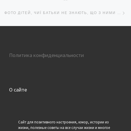
Сл
ФОТО ДІТЕЙ, ЧИЇ БАТЬКИ НЕ ЗНАЮТЬ, ЩО З НИМИ РОБИТИ
Политика конфиденциальности
О сайте
Сайт для позитивного настроения, юмор, истории из
жизни, полезные советы на все случаи жизни и многое