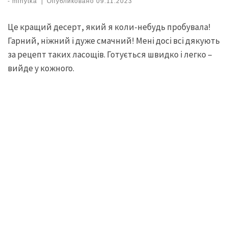
-
minytka
|
Опубликовано
09.11.2023
Це кращий десерт, який я коли-небудь пробувала!
Гарний, ніжний і дуже смачний! Мені досі всі дякують
за рецепт таких ласощів. Готується швидко і легко –
вийде у кожного.