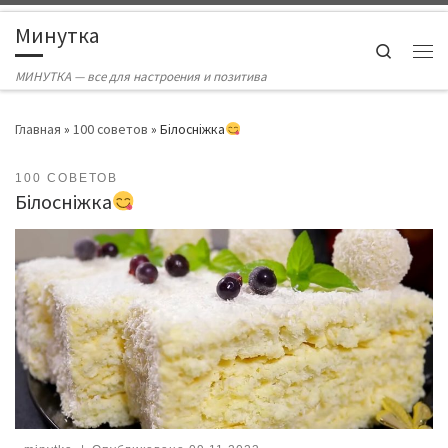
Skip to content
Минутка
Search
Ме
МИНУТКА — все для настроения и позитива
Главная
»
100 советов
»
Білосніжка
100 СОВЕТОВ
Білосніжка