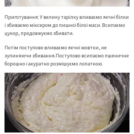
Приготування: У велику тарілку вливаємо яєчні білки
і збиваємо міксером до пишної білої маси. Всипаємо
цукор, продовжуємо збивати.
Потім поступово вливаємо яєчні жовтки, не
зупиняючи збивання.Поступово всипаємо пшеничне
борошно і акуратно розмішуємо лопаткою.