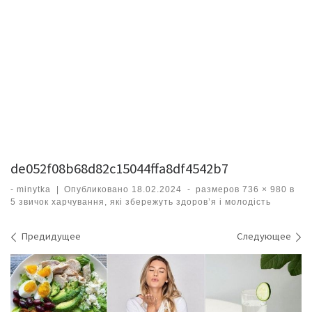
de052f08b68d82c15044ffa8df4542b7
-
minytka
|
Опубликовано
18.02.2024
-
размеров
736 × 980
в
5 звичок харчування, які збережуть здоров’я і молодість
Навигация по изображениям
Предидущее
Следующее