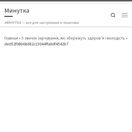
Skip to content
Минутка
Search
Ме
МИНУТКА — все для настроения и позитива
Главная
»
5 звичок харчування, які збережуть здоров’я і молодість
»
de052f08b68d82c15044ffa8df4542b7