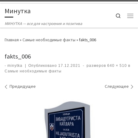
Skip to content
Минутка
Search
Ме
МИНУТКА — все для настроения и позитива
Главная
»
Самые необходимые факты
»
fakts_006
fakts_006
-
minytka
|
Опубликовано
17.12.2021
-
размеров
640 × 510
в
Самые необходимые факты
Навигация по изображениям
Предидущее
Следующее