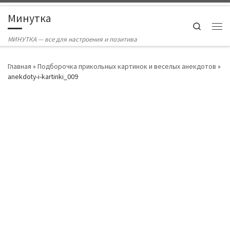
Skip to content
Минутка
Search
Ме
МИНУТКА — все для настроения и позитива
Главная
»
Подборочка прикольных картинок и веселых анекдотов
»
anekdoty-i-kartinki_009