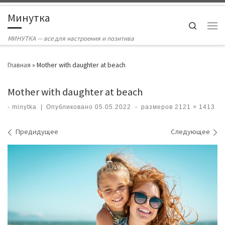
Skip to content
Минутка
Search
Ме
МИНУТКА — все для настроения и позитива
Главная
»
Mother with daughter at beach
Mother with daughter at beach
-
minytka
|
Опубликовано
05.05.2022
-
размеров
2121 × 1413
Навигация по изображениям
Предидущее
Следующее