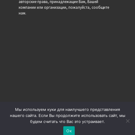
авторские права, принадлежащие Вам, Вашей
компании или организации, пожалуйста, сообщите
нам.
Мы используем куки для наилучшего представления
нашего сайта. Если Вы продолжите использовать сайт, мы
будем считать что Вас это устраивает.
© 2026
Минутка
– Все права защищены
Ок
Работает на
WP
– Разработан в
тема Customizr