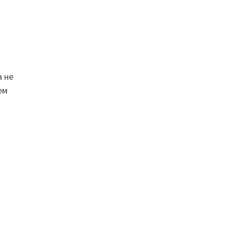
а не
ем