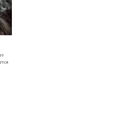
ет
ется