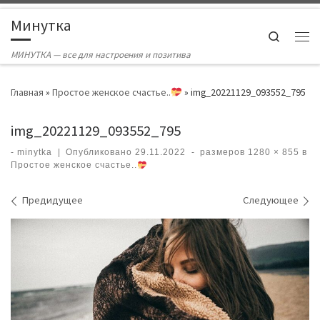
Skip to content
Минутка
Search
Ме
МИНУТКА — все для настроения и позитива
Главная
»
Простое женское счастье..
»
img_20221129_093552_795
img_20221129_093552_795
-
minytka
|
Опубликовано
29.11.2022
-
размеров
1280 × 855
в
Простое женское счастье..
Навигация по изображениям
Предидущее
Следующее