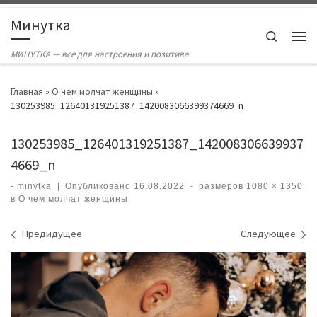
Skip to content
Минутка
Search
Ме
МИНУТКА — все для настроения и позитива
Главная
»
О чем молчат женщины
»
130253985_126401319251387_1420083066399374669_n
130253985_126401319251387_142008306639937
4669_n
-
minytka
|
Опубликовано
16.08.2022
-
размеров
1080 × 1350
в
О чем молчат женщины
Навигация по изображениям
Предидущее
Следующее