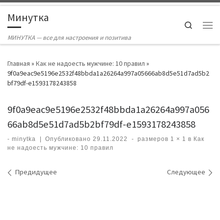
Skip to content
Минутка
Search
Ме
МИНУТКА — все для настроения и позитива
Главная
»
Как не надоесть мужчине: 10 правил
»
9f0a9eac9e5196e2532f48bbda1a26264a997a05666ab8d5e51d7ad5b2
bf79df-e1593178243858
9f0a9eac9e5196e2532f48bbda1a26264a997a056
66ab8d5e51d7ad5b2bf79df-e1593178243858
-
minytka
|
Опубликовано
29.11.2022
-
размеров
1 × 1
в
Как
не надоесть мужчине: 10 правил
Навигация по изображениям
Предидущее
Следующее