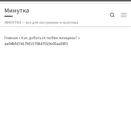
Skip to content
Минутка
Search
Ме
МИНУТКА — все для настроения и позитива
Главная
»
Как добиться любви женщины?
»
aa94bfd7417bf1570847029c05aa58f3