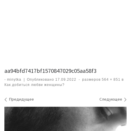
aa94bfd7417bf1570847029c05aa58f3
-
minytka
|
Опубликовано
17.09.2022
-
размеров
564 × 851
в
Как добиться любви женщины?
Навигация по изображениям
Предидущее
Следующее