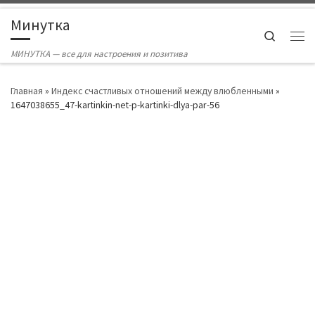
Skip to content
Минутка
Search
Ме
МИНУТКА — все для настроения и позитива
Главная
»
Индекс счастливых отношений между влюбленными
»
1647038655_47-kartinkin-net-p-kartinki-dlya-par-56