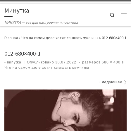
Skip to content
Минутка
Search
Ме
МИНУТКА — все для настроения и позитива
Главная
»
Что на самом деле хотят слышать мужчины
»
012-680×400-1
012-680×400-1
-
minytka
|
Опубликовано
30.07.2022
-
размеров
680 × 400
в
Что на самом деле хотят слышать мужчины
Навигация по изображениям
Следующее