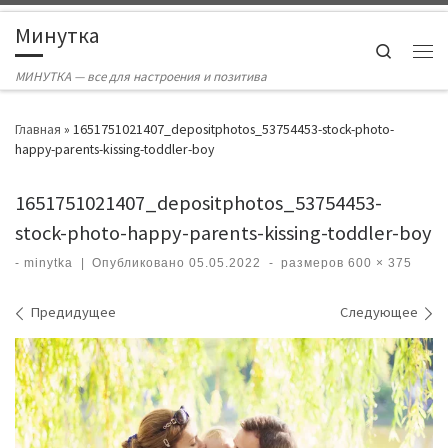
Skip to content
Минутка
Search
Ме
МИНУТКА — все для настроения и позитива
Главная
»
1651751021407_depositphotos_53754453-stock-photo-
happy-parents-kissing-toddler-boy
1651751021407_depositphotos_53754453-
stock-photo-happy-parents-kissing-toddler-boy
-
minytka
|
Опубликовано
05.05.2022
-
размеров
600 × 375
Навигация по изображениям
Предидущее
Следующее