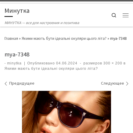
Skip to content
Минутка
Search
Ме
МИНУТКА — все для настроения и позитива
Главная
»
Якими мають бути ідеальні окуляри цього літа?
»
mya-7348
mya-7348
-
minytka
|
Опубликовано
04.06.2024
-
размеров
300 × 200
в
Якими мають бути ідеальні окуляри цього літа?
Навигация по изображениям
Предидущее
Следующее