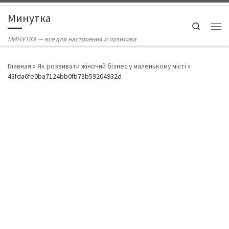
Skip to content
Минутка
Search
Ме
МИНУТКА — все для настроения и позитива
Главная
»
Як розвивати жіночий бізнес у маленькому місті
»
43fda6fe0ba7124bb0fb73b59204932d