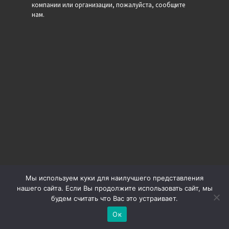
компании или организации, пожалуйста, сообщите
нам.
Мы используем куки для наилучшего представления
нашего сайта. Если Вы продолжите использовать сайт, мы
будем считать что Вас это устраивает.
© 2026
Минутка
– Все права защищены
Ок
Работает на
WP
– Разработан в
тема Customizr