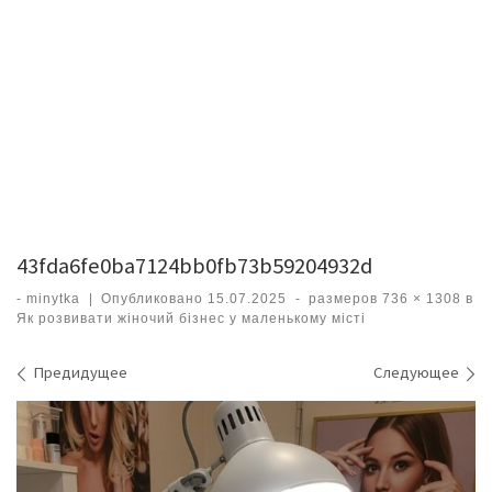
43fda6fe0ba7124bb0fb73b59204932d
-
minytka
|
Опубликовано
15.07.2025
-
размеров
736 × 1308
в
Як розвивати жіночий бізнес у маленькому місті
Навигация по изображениям
Предидущее
Следующее