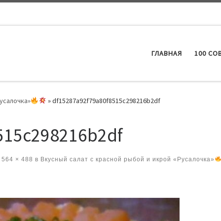
ГЛАВНАЯ
100 СО
Русалочка»
»
df15287a92f79a80f8515c298216b2df
515c298216b2df
564 × 488
в
Вкусный салат с красной рыбой и икрой «Русалочка»
ениям