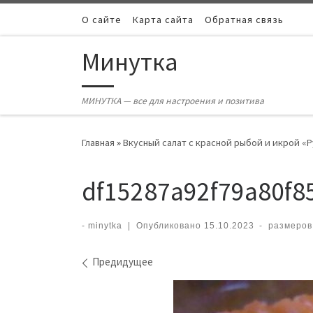
Skip to content
О сайте
Карта сайта
Обратная связь
Минутка
МИНУТКА — все для настроения и позитива
Главная
»
Вкусный салат с красной рыбой и икрой «
df15287a92f79a80f8
-
minytka
|
Опубликовано
15.10.2023
-
размеров
Навигация по изображ
Предидущее