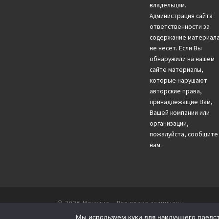
владельцам.
Администрация сайта
ответственности за
содержание материал
не несет. Если Вы
обнаружили на нашем
сайте материалы,
которые нарушают
авторские права,
принадлежащие Вам,
Вашей компании или
организации,
пожалуйста, сообщите
нам.
© 2026
Минутка
– Все права защищены
Мы используем куки для наилучшего предста
Работает на
WP
– Разработан в
тема Customizr