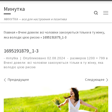
Skip to content
Минутка
Search
Ме
МИНУТКА — все для настроения и позитива
Главная
»
Вчені довели: всі чоловіки закохуються тільки в ту жінку,
яка володіє цією рисою
»
1695191879_1-3
1695191879_1-3
-
minytka
|
Опубликовано
02.08.2024
-
размеров
1200 × 799
в
Вчені довели: всі чоловіки закохуються тільки в ту жінку, яка
володіє цією рисою
Навигация по изображениям
Предидущее
Следующее