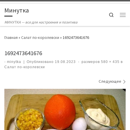
Skip to content
Минутка
Search
Ме
МИНУТКА — все для настроения и позитива
Главная
»
Салат по-королевски
»
1692473641676
1692473641676
-
minytka
|
Опубликовано
19.08.2023
-
размеров
580 × 435
в
Салат по-королевски
Навигация по изображениям
Следующее