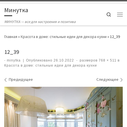
Skip to content
Минутка
Search
Ме
МИНУТКА — все для настроения и позитива
Главная
»
Красота в доме: стильные идеи для декора кухни
»
12_39
12_39
-
minytka
|
Опубликовано
26.10.2022
-
размеров
768 × 511
в
Красота в доме: стильные идеи для декора кухни
Навигация по изображениям
Предидущее
Следующее