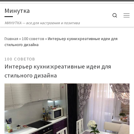
Skip to content
Минутка
Search
Ме
МИНУТКА — все для настроения и позитива
Главная
»
100 советов
»
Интерьер кухни:креативные идеи для
стильного дизайна
100 СОВЕТОВ
Интерьер кухни:креативные идеи для
стильного дизайна