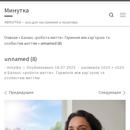
Skip to content
Минутка
Search
Ме
МИНУТКА — все для настроения и позитива
Главная
»
Баланс «робота-життя»: Гармонія між кар’єрою та
особистим життям
»
unnamed (8)
unnamed (8)
-
minytka
|
Опубликовано
18.07.2025
-
размеров
1024 × 1024
в
Баланс «робота-життя»: Гармонія між кар’єрою та
особистим життям
Навигация по изображениям
Предидущее
Следующее