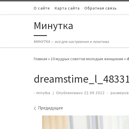
Skip to content
О сайте
Карта сайта
Обратная связь
Минутка
МИНУТКА — все для настроения и позитива
Главная
»
10 мудрых советов молодым женщинам
»
d
dreamstime_l_4833
-
minytka
|
Опубликовано
22.09.2022
-
размеров
Навигация по изображ
Предидущее