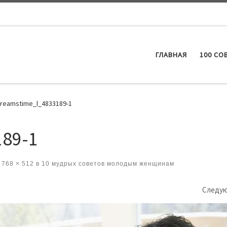
ГЛАВНАЯ
100 СО
reamstime_l_4833189-1
189-1
768 × 512
в
10 мудрых советов молодым женщинам
ениям
Следу