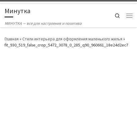
Skip to content
Минутка
Search
Ме
МИНУТКА — все для настроения и позитива
Главная
»
Стили интерьера для оформления маленького жилья
»
fit_930_519_false_crop_5472_3078_0_285_q90_960661_18e24d2ec7