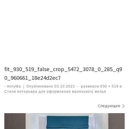
fit_930_519_false_crop_5472_3078_0_285_q9
0_960661_18e24d2ec7
-
minytka
|
Опубликовано
03.10.2022
-
размеров
930 × 519
в
Стили интерьера для оформления маленького жилья
Навигация по изображениям
Следующее